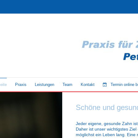
eite
Praxis
Leistungen
Team
Kontakt
Termin online 
Schöne und gesund
Jeder eigene, gesunde Zahn ist 
Daher ist unser wichtigstes Ziel
möglichst ein Leben lang. Eine