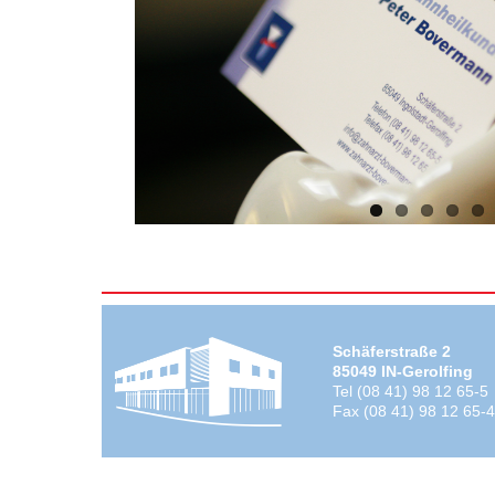
Schäferstraße 2
85049 IN-Gerolfing
Tel (08 41) 98 12 65-5
Fax (08 41) 98 12 65-4