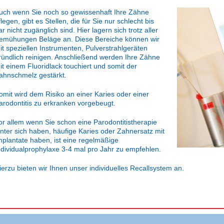
uch wenn Sie noch so gewissenhaft Ihre Zähne
flegen, gibt es Stellen, die für Sie nur schlecht bis
ar nicht zugänglich sind. Hier lagern sich trotz aller
emühungen Beläge an. Diese Bereiche können wir
it speziellen Instrumenten, Pulverstrahlgeräten
ründlich reinigen. Anschließend werden Ihre Zähne
it einem Fluoridlack touchiert und somit der
ahnschmelz gestärkt.
omit wird dem Risiko an einer Karies oder einer
arodontitis zu erkranken vorgebeugt.
or allem wenn Sie schon eine Parodontitistherapie
inter sich haben, häufige Karies oder Zahnersatz mit
mplantate haben, ist eine regelmäßige
ndividualprophylaxe 3-4 mal pro Jahr zu empfehlen.
ierzu bieten wir Ihnen unser individuelles Recallsystem an.