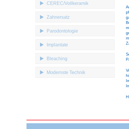
CEREC/Vollkeramik
A
p
Zahnersatz
g
B
m
Parodontologie
g
m
Z
Implantate
S
Bleaching
P
V
Modernste Technik
h
I
I
H